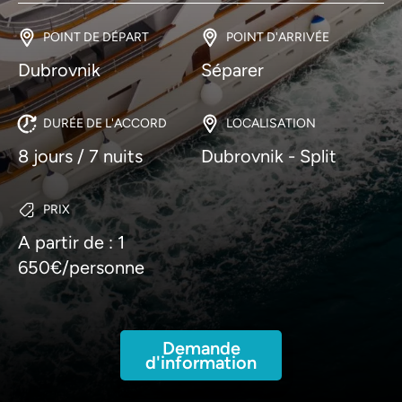
POINT DE DÉPART
POINT D'ARRIVÉE
Dubrovnik
Séparer
DURÉE DE L'ACCORD
LOCALISATION
8 jours / 7 nuits
Dubrovnik - Split
PRIX
A partir de : 1
650€/personne
Demande
d'information