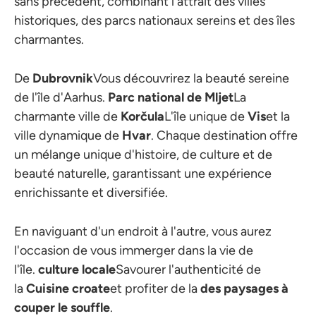
sans précédent, combinant l'attrait des villes
historiques, des parcs nationaux sereins et des îles
charmantes.
De
Dubrovnik
Vous découvrirez la beauté sereine
de l'île d'Aarhus.
Parc national de Mljet
La
charmante ville de
Korčula
L'île unique de
Vis
et la
ville dynamique de
Hvar
. Chaque destination offre
un mélange unique d'histoire, de culture et de
beauté naturelle, garantissant une expérience
enrichissante et diversifiée.
En naviguant d'un endroit à l'autre, vous aurez
l'occasion de vous immerger dans la vie de
l'île.
culture locale
Savourer l'authenticité de
la
Cuisine croate
et profiter de la
des paysages à
couper le souffle
.